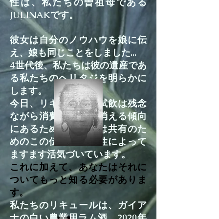
性は、私たちの曽祖母である
JULINAKです。
彼女は自分のノウハウを娘に伝
え、娘も同じことをしました...
4世代後、私たちは彼の遺産であ
る私たちのヘリタジを明らかに
します。
今日、リキュールの試飲は残念
ながら消費習慣から消える傾向
にあるため、私たちは共有のた
めのこの伝達の必要性によって
ますます活気づいています。
これに加えて、あなたはそれに
ついてもっと知る必要がありま
す。
私たちのリキュールは、ガイア
ナの白い農業用ラム酒、2020年