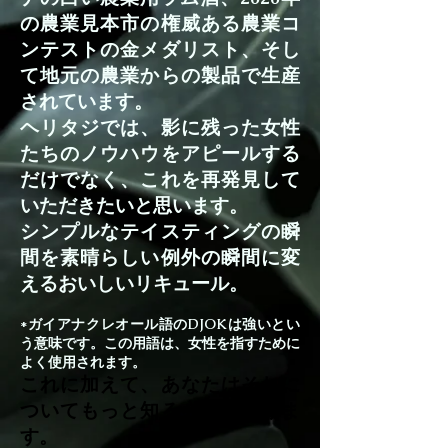
の農業見本市の権威ある農業コ
ンテストの金メダリスト、そし
て地元の農業からの製品で生産
されています。
ヘリタジでは、影に残った女性
たちのノウハウをアピールする
だけでなく、これを再発見して
いただきたいと思います。
シンプルなテイスティングの瞬
間を素晴らしい例外の瞬間に変
えるおいしいリキュール。
*ガイアナクレオール語のDJOKは強いとい
う意味です。この用語
は、女性を指すために
よく使用されます。
これに加えて、あなたはそれに
ついてもっと知る必要がありま
す。