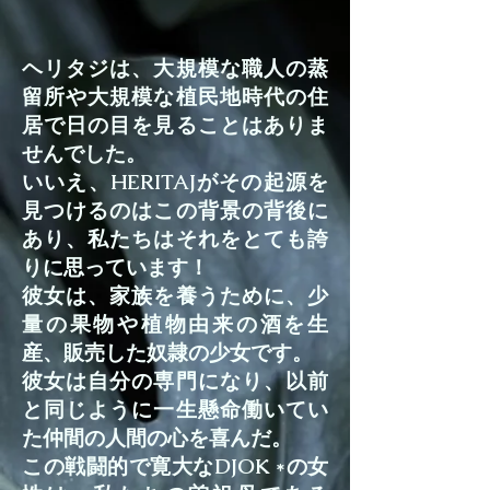
ヘリタジは、大規模な職人の蒸
留所や大規模な植民地時代の住
居で日の目を見ることはありま
せんでした。
いいえ、HERITAJがその起源を
見つけるのはこの背景の背後に
あり、私たちはそれをとても誇
りに思っています！
彼女は、家族を養うために、少
量の果物や植物由来の酒を生
産、販売した奴隷の少女です。
彼女は自分の専門になり、以前
と同じように一生懸命働いてい
た仲間の人間の心を喜んだ。
この戦闘的で寛大なDJOK *の女